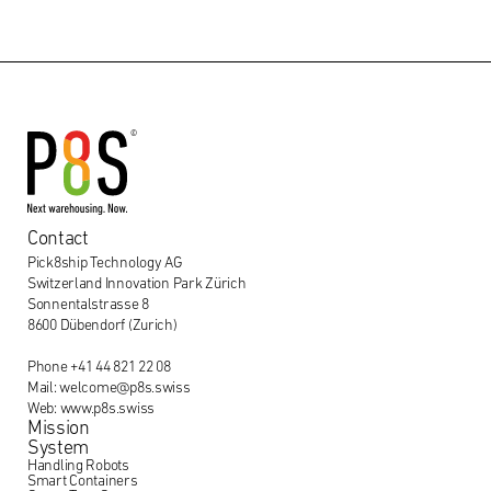
Contact
Pick8ship Technology AG
Switzerland Innovation Park Zürich
Sonnentalstrasse 8
8600 Dübendorf (Zurich)
Phone +41 44 821 22 08
Mail: welcome@p8s.swiss
Web: www.p8s.swiss
Mission
System
Handling Robots
Smart Containers