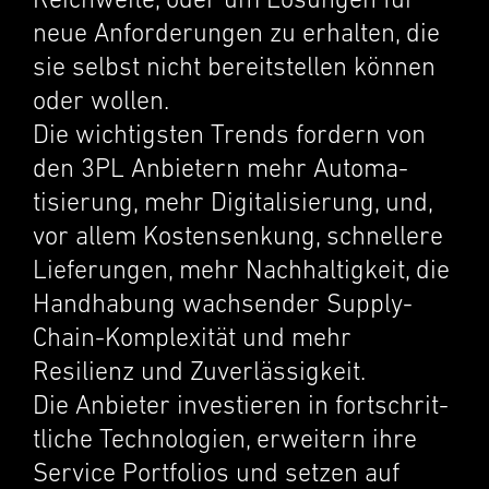
Reich­weite, oder um Lösun­gen für
neue Anforderun­gen zu erhal­ten, die
sie selbst nicht bereit­stellen können
oder wollen.
Die wichtig­sten Trends fordern von
den 3PL Anbietern mehr Automa­
tisierung, mehr Digital­isierung, und,
vor allem Kostensenkung, schnellere
Liefer­un­gen, mehr Nachhaltigkeit, die
Handhabung wachsender Supply-
Chain-Komplexität und mehr
Resilienz und Zuver­läs­sigkeit.
Die Anbieter investieren in fortschrit­
tliche Technolo­gien, erweit­ern ihre
Service Portfo­lios und setzen auf