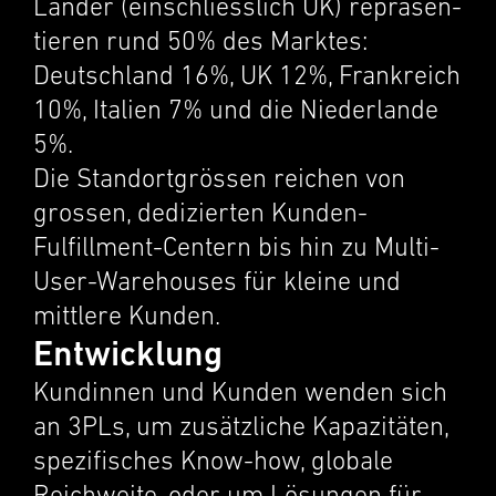
Länder (einschliesslich UK) repräsen­
tieren rund 50% des Marktes:
Deutsch­land 16%, UK 12%, Frankre­ich
10%, Italien 7% und die Nieder­lande
5%.
Die Standort­grössen reichen von
grossen, dedizierten Kunden-
Fulfillment-Centern bis hin zu Multi-
User-Warehouses für kleine und
mittlere Kunden.
Entwicklung
Kundin­nen und Kunden wenden sich
an 3PLs, um zusät­zliche Kapaz­itäten,
spezi­fis­ches Know-how, globale