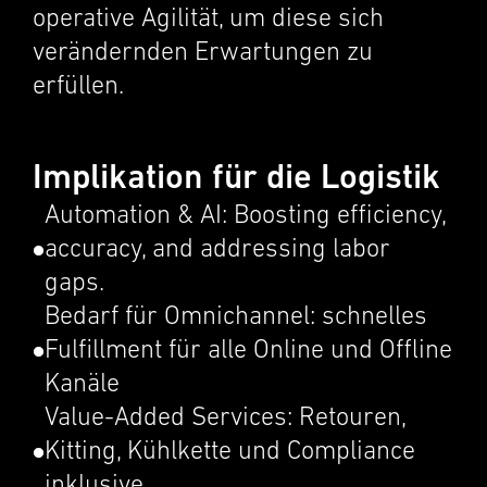
opera­tive Agilität, um diese sich
verän­dern­den Erwartun­gen zu
erfüllen.
Implikation für die Logistik
Automa­tion & AI: Boost­ing efficiency,
accuracy, and address­ing labor
gaps.
Bedarf für Omnichan­nel: schnelles
Fulfill­ment für alle Online und Offline
Kanäle
Value-Added Services: Retouren,
Kitting, Kühlkette und Compli­ance
inklu­sive.