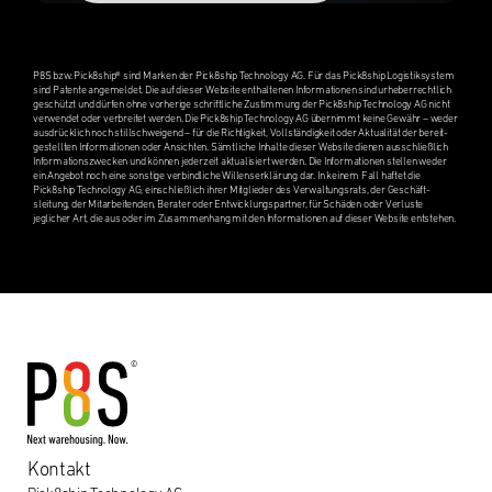
P8S bzw. Pick8ship® sind Marken der Pick8ship Technol­ogy AG. Für das Pick8ship Logis­tiksys­tem
sind Patente angemeldet. Die auf dieser Website enthal­te­nen Infor­ma­tio­nen sind urheber­rechtlich
geschützt und dürfen ohne vorherige schriftliche Zustim­mung der Pick8ship Technol­ogy AG nicht
verwen­det oder verbre­itet werden. Die Pick8ship Technol­ogy AG übern­immt keine Gewähr – weder
ausdrück­lich noch stillschweigend – für die Richtigkeit, Vollständigkeit oder Aktual­ität der bereit­
gestell­ten Infor­ma­tio­nen oder Ansichten. Sämtliche Inhalte dieser Website dienen ausschließlich
Infor­ma­tion­szwecken und können jederzeit aktual­isiert werden. Die Infor­ma­tio­nen stellen weder
ein Angebot noch eine sonstige verbindliche Willenserk­lärung dar. In keinem Fall haftet die
Pick8ship Technol­ogy AG, einschließlich ihrer Mitglieder des Verwal­tungsrats, der Geschäft­
sleitung, der Mitar­bei­t­en­den, Berater oder Entwick­lungspart­ner, für Schäden oder Verluste
jeglicher Art, die aus oder im Zusam­men­hang mit den Infor­ma­tio­nen auf dieser Website entste­hen.
Kontakt