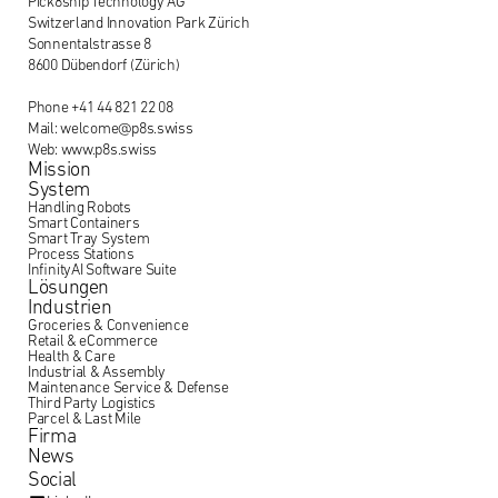
Pick8ship Technology AG
Switzerland Innovation Park Zürich
Sonnentalstrasse 8
8600 Dübendorf (Zürich)
Phone +41 44 821 22 08
Mail: welcome@p8s.swiss
Web: www.p8s.swiss
Mission
System
Handling Robots
Smart Containers
Smart Tray System
Process Stations
InfinityAI Software Suite
Lösungen
Industrien
Groceries & Convenience
Retail & eCommerce
Health & Care
Industrial & Assembly
Maintenance Service & Defense
Third Party Logistics
Parcel & Last Mile
Firma
News
Social