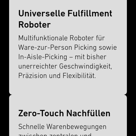
Universelle Fulfillment
Roboter
Multi­funk­tionale Roboter für
Ware-zur-Person Picking sowie
In-Aisle-Picking – mit bisher
unerr­e­ichter Geschwindigkeit,
Präzi­sion und Flexi­bil­ität.
Zero-Touch Nachfüllen
Schnelle Waren­be­we­gun­gen