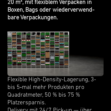
20 m², mit flexi­blem Verpacken in
Boxen, Bags oder wiederver­wend­
bare Verpack­un­gen.
Flexi­ble High-Density-Lagerung, 3-
bis 5‑mal mehr Produk­ten pro
Quadrat­meter, 50 % bis 75 %
Platzerspar­nis.
Deliv­ery mit 24/7 Pick-up — über