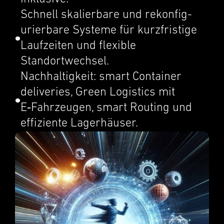
Schnell skalier­bare und rekon­fig­
urier­bare Systeme für kurzfristige
Laufzeiten und flexi­ble
Standortwech­sel.
Nachhaltigkeit: smart Container
deliv­er­ies, Green Logis­tics mit
E‑Fahrzeugen, smart Routing und
effiziente Lager­häuser.