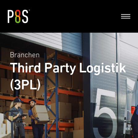
Zum
Menü
Hauptinhalt
springen
Branchen
Third Party Logistik
(3PL)