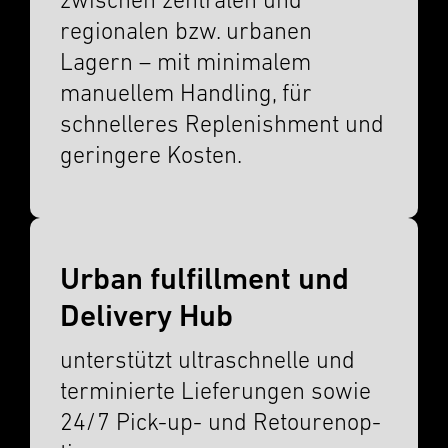
zwischen zentralen und
regionalen bzw. urbanen
Lagern – mit minimalem
manuellem Handling, für
schnelleres Replen­ish­ment und
gerin­gere Kosten.
Urban fulfillment und
Delivery Hub
unter­stützt ultra­schnelle und
terminierte Liefer­un­gen sowie
24/7 Pick-up- und Retourenop­