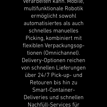
verar­beiten kann. Mobile,
multi­funk­tionale Robotik
ermöglicht sowohl
automa­tisiertes als auch
schnelles manuelles
Picking, kombiniert mit
flexi­blen Verpack­ung­sop­
tio­nen (Omnichan­nel).
Delivery-Optionen reichen
von schnellen Liefer­un­gen
über 24/7 Pick-up- und
Retouren bis hin zu
Smart-Container-
Deliveries und schnellen
Nachfüll-Services für