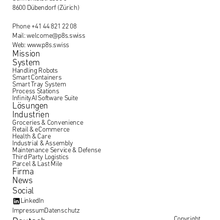
8600 Dübendorf (Zürich)
Phone +41 44 821 22 08
Mail: welcome@p8s.swiss
Web: www.p8s.swiss
Mission
System
Handling Robots
Smart Containers
Smart Tray System
Process Stations
InfinityAI Software Suite
Lösungen
Industrien
Groceries & Convenience
Retail & eCommerce
Health & Care
Industrial & Assembly
Maintenance Service & Defense
Third Party Logistics
Parcel & Last Mile
Firma
News
Social
LinkedIn
Impressum
Datenschutz
Copyright