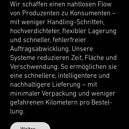
Wir schaf­fen einen nahtlosen Flow
von Produzen­ten zu Konsumenten –
mit weniger Handling-Schritten,
hochverdichteter, flexi­bler Lagerung
und schneller, fehler­freier
Auftragsab­wick­lung. Unsere
Systeme reduzieren Zeit, Fläche und
Verschwen­dung. So ermöglichen sie
eine schnellere, intel­li­gen­tere und
nachhaltigere Liefer­ung – mit
minimaler Verpack­ung und weniger
gefahre­nen Kilome­tern pro Bestel­
lung.