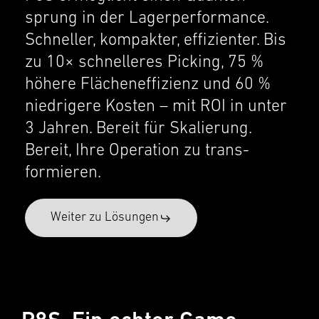
sprung in der Lager­per­for­mance.
Schneller, kompak­ter, effizien­ter. Bis
zu 10× schnelleres Picking, 75 %
höhere Fläch­en­ef­fizienz und 60 %
niedrigere Kosten – mit ROI in unter
3 Jahren. Bereit für Skalierung.
Bereit, Ihre Opera­tion zu trans­
formieren.
Weiter zu Lösun­gen