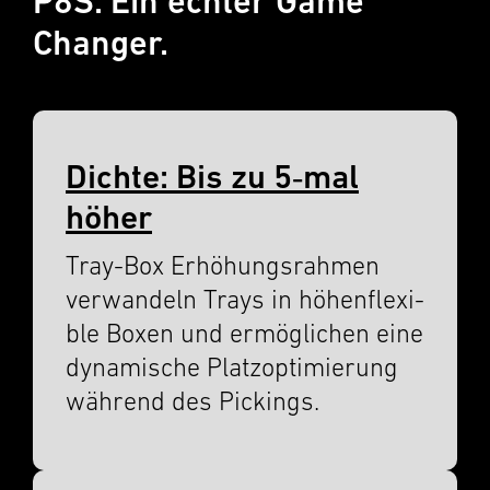
P8S. Ein echter Game
Changer.
Dichte: Bis zu 5‑mal
höher
Tray-Box Erhöhungsrah­men
verwan­deln Trays in höhen­flex­i­
ble Boxen und ermöglichen eine
dynamis­che Platzop­ti­mierung
während des Pickings.