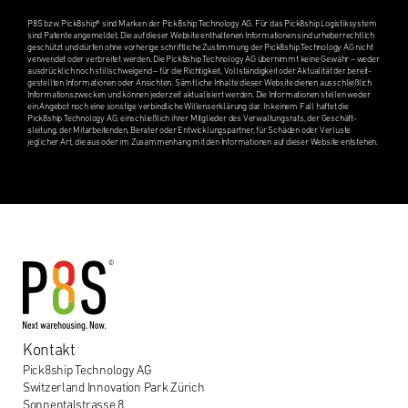
P8S bzw. Pick8ship® sind Marken der Pick8ship Technol­ogy AG. Für das Pick8ship Logis­tiksys­tem
sind Patente angemeldet. Die auf dieser Website enthal­te­nen Infor­ma­tio­nen sind urheber­rechtlich
geschützt und dürfen ohne vorherige schriftliche Zustim­mung der Pick8ship Technol­ogy AG nicht
verwen­det oder verbre­itet werden. Die Pick8ship Technol­ogy AG übern­immt keine Gewähr – weder
ausdrück­lich noch stillschweigend – für die Richtigkeit, Vollständigkeit oder Aktual­ität der bereit­
gestell­ten Infor­ma­tio­nen oder Ansichten. Sämtliche Inhalte dieser Website dienen ausschließlich
Infor­ma­tion­szwecken und können jederzeit aktual­isiert werden. Die Infor­ma­tio­nen stellen weder
ein Angebot noch eine sonstige verbindliche Willenserk­lärung dar. In keinem Fall haftet die
Pick8ship Technol­ogy AG, einschließlich ihrer Mitglieder des Verwal­tungsrats, der Geschäft­
sleitung, der Mitar­bei­t­en­den, Berater oder Entwick­lungspart­ner, für Schäden oder Verluste
jeglicher Art, die aus oder im Zusam­men­hang mit den Infor­ma­tio­nen auf dieser Website entste­hen.
Kontakt
Pick8ship Technology AG
Switzerland Innovation Park Zürich
Sonnentalstrasse 8