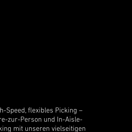
(Company highlights)
h-Speed, flexi­bles Picking –
e-zur-Person und In-Aisle-
king mit unseren vielseit­i­gen