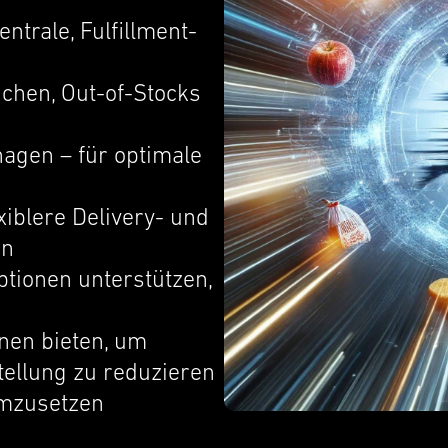
­trale, Fulfillment-
ichen, Out-of-Stocks
nagen – für optimale
xi­blere Delivery- und
en
tio­nen unter­stützen,
nen bieten, um
tel­lung zu reduzieren
umzuset­zen