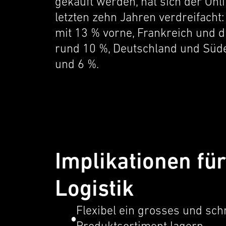
gekauft werden, hat sich der Onli
letzten zehn Jahren verdreifacht: G
mit 13 % vorne, Frankre­ich und d
rund 10 %, Deutsch­land und Süd
und 6 %.
Implikationen für
Logistik
Flexi­bel ein grosses und sch