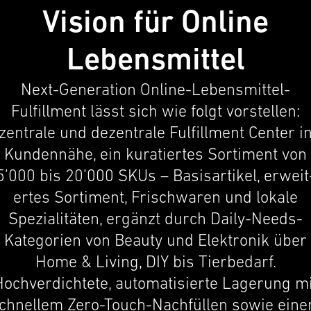
Vision für Online
Lebensmittel
Next-Generation Online-Lebensmittel-
Fulfillment lässt sich wie folgt vorstellen:
zentrale und dezen­trale Fulfill­ment Center i
Kunden­nähe, ein kuratiertes Sorti­ment von
5’000 bis 20’000 SKUs – Basis­ar­tikel, erweit
ertes Sorti­ment, Frischwaren und lokale
Spezial­itäten, ergänzt durch Daily-Needs-
Kategorien von Beauty und Elektronik über
Home & Living, DIY bis Tierbe­darf.
Hochverdichtete, automa­tisierte Lagerung mi
chnellem Zero-Touch-Nachfüllen sowie ein