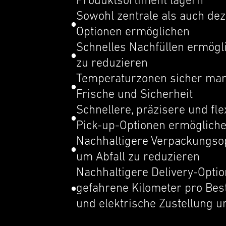
Produk­t­sor­ti­ment lagern
Sowohl zentrale als auch dezen
Optionen ermöglichen
Schnelles Nachfüllen ermögl
zu reduzieren
Temper­atur­zo­nen sicher ma
Frische und Sicher­heit
Schnellere, präzis­ere und fle
Pick-up-Optionen ermöglich
Nachhaltigere Verpack­ung­sop­
um Abfall zu reduzieren
Nachhaltigere Delivery-Optio
gefahrene Kilome­ter pro Bes
und elektrische Zustel­lung 