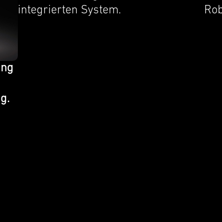
integri­erten System.
Rob
ung
g.