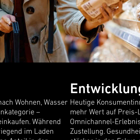
Entwicklun
d nach Wohnen, Wasser
Heutige Konsumentin
kat­e­gorie –
mehr Wert auf Preis-
 einkaufen. Während
Omnichannel-Erlebnisse
rwiegend im Laden
Zustel­lung. Gesund­h