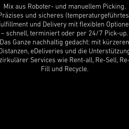
Mix aus Roboter- und manuellem Picking.
Präzises und sicheres (temper­aturge­führtes
ulfill­ment und Deliv­ery mit flexi­blen Optio­n
– schnell, terminiert oder per 24/7 Pick-up.
Das Ganze nachhaltig gedacht: mit kürzere
Distanzen, eDeliv­er­ies und die Unter­stützun
zirkulärer Services wie Rent-all, Re-Sell, Re
Fill und Recycle.