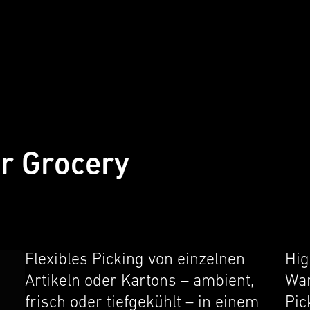
ür Grocery
Flexi­bles Picking von einzel­nen
Hig
Artikeln oder Kartons – ambient,
War
frisch oder tiefgekühlt – in einem
Pic