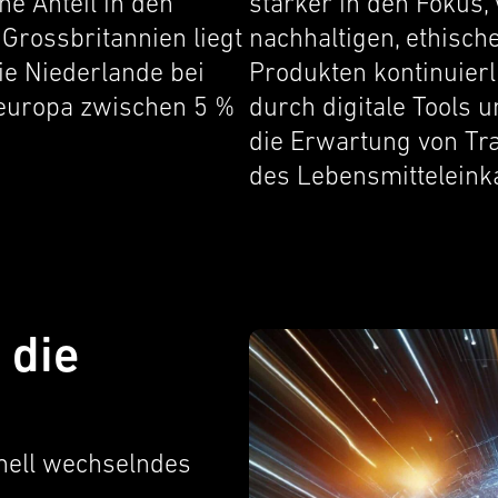
ne Anteil in den
stärker in den Fokus
ross­bri­tan­nien liegt
nachhalti­gen, ethis­ch
ie Nieder­lande bei
Produk­ten kontinuier­l
eu­ropa zwischen 5 %
durch digitale Tools 
die Erwartung von Tra
des Lebens­mit­teleink
 die
nell wechsel­ndes