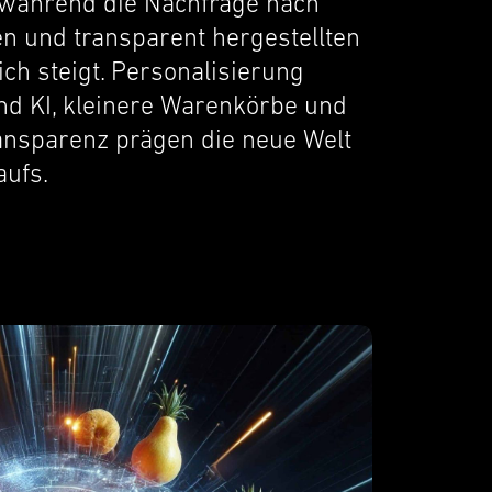
, während die Nachfrage nach
en und trans­par­ent hergestell­ten
ich steigt. Person­al­isierung
und KI, kleinere Warenkörbe und
ns­parenz prägen die neue Welt
aufs.